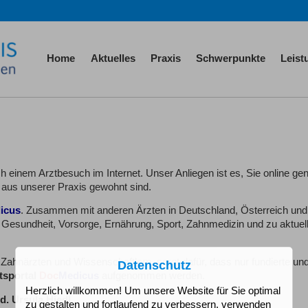
Home
Aktuelles
Praxis
Schwerpunkte
Leis
einem Arztbesuch im Internet. Unser Anliegen ist es, Sie online ge
s aus unserer Praxis gewohnt sind.
icus
. Zusammen mit anderen Ärzten in Deutschland, Österreich und
 Gesundheit, Vorsorge, Ernährung, Sport, Zahnmedizin und zu aktuel
 Zahnärzten und Wissenschaftlern, sorgt dafür, dass nur fundierte un
Datenschutz
tsportal
Doc
Medicus
aufgenommen werden.
Herzlich willkommen! Um unsere Website für Sie optimal
d. Ursula Hiedl
zu gestalten und fortlaufend zu verbessern, verwenden