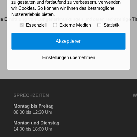
zu gestalten und fortlaufend zu verbessern, verwenden
wir Cookies. So können wir Ihnen das bestmögliche
Nutzererlebnis bieten.
ige Ermittlung von Lungenerkrankungen
und deren
rechtzeitige T
Essenziell
Externe Medien
Statistik
Akzeptieren
Einstellungen übernehmen
SPRECHZEITEN
W
Montag bis Freitag
08:00 bis 12:30 Uhr
Montag und Dienstag
14:00 bis 18:00 Uhr