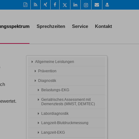
Diese
RSS-
Auf
Auf
Auf
Auf
Instagram-
Per
vCard
Seite
Feed
Xing
Facebook
Twitter
LinkedIn
Seite
Mail
speichern
als
mitteilen
teilen
teilen
teilen
aufrufen
empfehlen
PDF
tungsspektrum
Sprechzeiten
Service
Kontakt
drucken
Allgemeine Leistungen
e
Prävention
Diagnostik
sch
Belastungs-EKG
Geriatrisches Assessment mit
ewertet.
Demenztests (MMST, DEMTEC)
Labordiagnostik
Langzeit-Blutdruckmessung
Langzeit-EKG