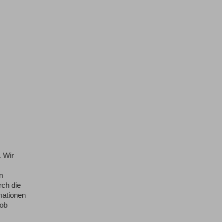
. Wir
n
rch die
mationen
rob