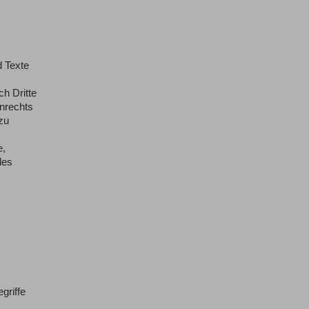
d Texte
h Dritte
nrechts
zu
e,
des
griffe