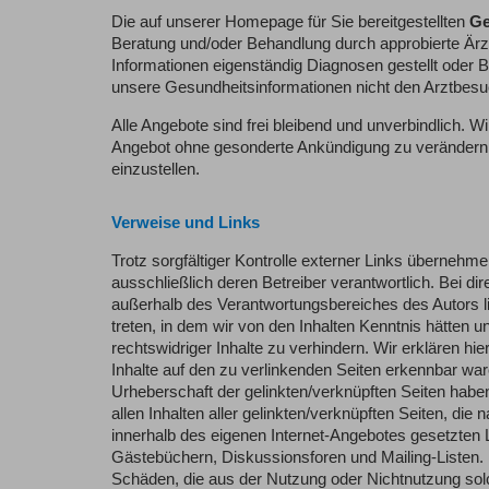
Die auf unserer Homepage für Sie bereitgestellten
Ge
Beratung und/oder Behandlung durch approbierte Är
Informationen eigenständig Diagnosen gestellt oder
unsere Gesundheitsinformationen nicht den Arztbesu
Alle Angebote sind frei bleibend und unverbindlich. W
Angebot ohne gesonderte Ankündigung zu verändern, z
einzustellen.
Verweise und Links
Trotz sorgfältiger Kontrolle externer Links übernehmen
ausschließlich deren Betreiber verantwortlich. Bei dir
außerhalb des Verantwortungsbereiches des Autors lie
treten, in dem wir von den Inhalten Kenntnis hätten 
rechtswidriger Inhalte zu verhindern. Wir erklären hi
Inhalte auf den zu verlinkenden Seiten erkennbar ware
Urheberschaft der gelinkten/verknüpften Seiten haben 
allen Inhalten aller gelinkten/verknüpften Seiten, die 
innerhalb des eigenen Internet-Angebotes gesetzten 
Gästebüchern, Diskussionsforen und Mailing-Listen. Fü
Schäden, die aus der Nutzung oder Nichtnutzung solch