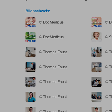
Bildnachweis:
© DocMedicus
© D
© DocMedicus
© S
© Thomas Faust
© T
© Thomas Faust
© T
© Thomas Faust
© T
© Thomas Faust
© T
© Thomas Faust
© T