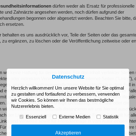
sundheitsinformationen
dürfen weder als Ersatz für professionelle
zte und Zahnärzte angesehen werden, noch dürfen aufgrund der
 Behandlungen begonnen oder abgesetzt werden. Beachten Sie bitte, 
ch ersetzen.
ir behalten es uns ausdrücklich vor, Teile der Seiten oder das gesamt
u ergänzen, zu löschen oder die Veröffentlichung zeitweise oder en
 wir keine Haftung für deren Inhalte. Für den Inhalt verlinkter Stellen 
Datenschutz
ekten oder indirekten Verweisen auf fremde Internet-Seiten ("Links"), 
gen, würde eine Haftungsverpflichtung ausschließlich in dem Fall in 
Herzlich willkommen! Um unsere Website für Sie optimal
und es uns technisch möglich und zumutbar wäre, die Nutzung im Fall
zu gestalten und fortlaufend zu verbessern, verwenden
ermit ausdrücklich, dass zum Zeitpunkt der Link-Setzung keine illegal
wir Cookies. So können wir Ihnen das bestmögliche
n. Auf die aktuelle und zukünftige Gestaltung, die Inhalte oder die
Nutzererlebnis bieten.
wir keinerlei Einfluss. Deshalb distanzieren wir uns hiermit ausdrück
nach der Link-Setzung verändert wurden. Diese Feststellung gilt für all
Essenziell
Externe Medien
Statistik
Links und Verweise sowie für Fremdeinträge in vom Autor eingerichte
r illegale, fehlerhafte oder unvollständige Inhalte und insbesondere 
Akzeptieren
erart dargebotenen Informationen entstehen, haftet allein der Anbiet