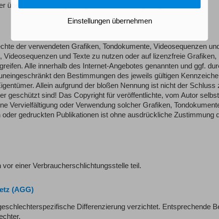
r über Links auf die jeweilige Veröffentlichung lediglich verweist.
Einstellungen übernehmen
errechte der verwendeten Grafiken, Tondokumente, Videosequenzen un
, Videosequenzen und Texte zu nutzen oder auf lizenzfreie Grafiken,
fen. Alle innerhalb des Internet-Angebotes genannten und ggf. durc
uneingeschränkt den Bestimmungen des jeweils gültigen Kennzeiche
igentümer. Allein aufgrund der bloßen Nennung ist nicht der Schluss 
r geschützt sind! Das Copyright für veröffentlichte, vom Autor selbst
. Eine Vervielfältigung oder Verwendung solcher Grafiken, Tondokument
 oder gedruckten Publikationen ist ohne ausdrückliche Zustimmung 
vor einer Verbraucherschlichtungsstelle teil.
etz (AGG)
geschlechterspezifische Differenzierung verzichtet. Entsprechende Be
echter.