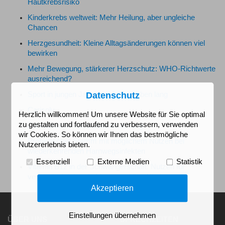
Hautkrebsrisiko
Kinderkrebs weltweit: Mehr Heilung, aber ungleiche
Chancen
Herzgesundheit: Kleine Alltagsänderungen können viel
bewirken
Mehr Bewegung, stärkerer Herzschutz: WHO-Richtwerte
ausreichend?
Sport in jungen Jahren wirkt ein Leben lang
Datenschutz
Carisolv
Herzlich willkommen! Um unsere Website für Sie optimal
zu gestalten und fortlaufend zu verbessern, verwenden
Zahnärztliche Kontrolluntersuchung
wir Cookies. So können wir Ihnen das bestmögliche
Probiotischer Stamm mit möglichem Nutzen bei
Nutzererlebnis bieten.
wiederkehrenden Harnwegsinfekten
Essenziell
Externe Medien
Statistik
Vitamin B12 in der Schwangerschaft: Nutzen für
vegetarisch lebende Mütter und ihre Kinder
Akzeptieren
Einstellungen übernehmen
ÜBER UNS
SPRECHZEITEN