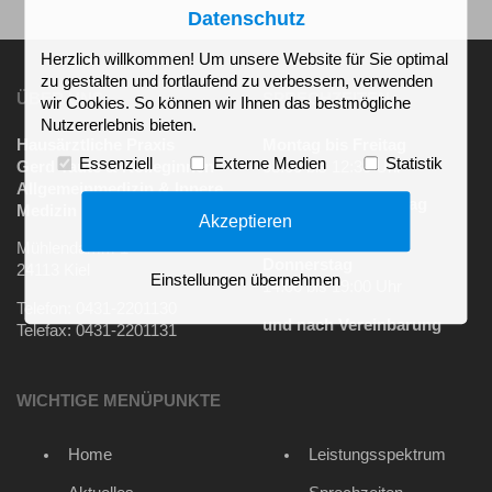
Datenschutz
Herzlich willkommen! Um unsere Website für Sie optimal
zu gestalten und fortlaufend zu verbessern, verwenden
ÜBER UNS
SPRECHZEITEN
wir Cookies. So können wir Ihnen das bestmögliche
Nutzererlebnis bieten.
Hausärztliche Praxis
Montag bis Freitag
Essenziell
Externe Medien
Statistik
Gerd Taute & Kolleginnen
08:00 bis 12:30 Uhr
Allgemeinmedizin & Innere
Montag und Dienstag
Medizin
Akzeptieren
14:00 bis 18:00 Uhr
Mühlendamm 1
Donnerstag
24113 Kiel
Einstellungen übernehmen
14:00 bis 19:00 Uhr
Telefon: 0431-2201130
und nach Vereinbarung
Telefax: 0431-2201131
WICHTIGE MENÜPUNKTE
Home
Leistungsspektrum